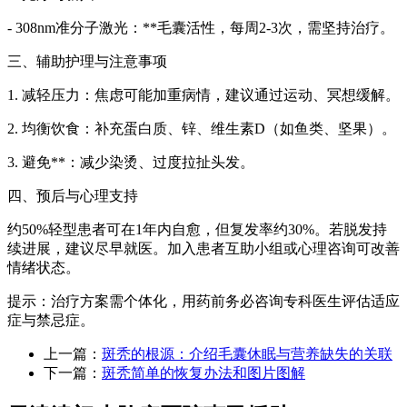
- 308nm准分子激光：**毛囊活性，每周2-3次，需坚持治疗。
三、辅助护理与注意事项
1. 减轻压力：焦虑可能加重病情，建议通过运动、冥想缓解。
2. 均衡饮食：补充蛋白质、锌、维生素D（如鱼类、坚果）。
3. 避免**：减少染烫、过度拉扯头发。
四、预后与心理支持
约50%轻型患者可在1年内自愈，但复发率约30%。若脱发持
续进展，建议尽早就医。加入患者互助小组或心理咨询可改善
情绪状态。
提示：治疗方案需个体化，用药前务必咨询专科医生评估适应
症与禁忌症。
上一篇：
斑秃的根源：介绍毛囊休眠与营养缺失的关联
下一篇：
斑秃简单的恢复办法和图片图解