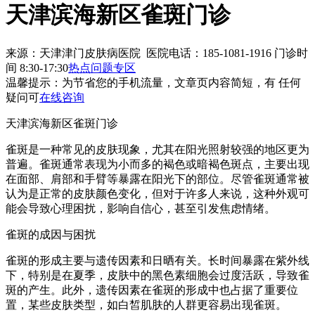
天津滨海新区雀斑门诊
来源：天津津门皮肤病医院 医院电话：185-1081-1916
门诊时
间 8:30-17:30
热点问题专区
温馨提示：
为节省您的手机流量，文章页内容简短，有 任何
疑问可
在线咨询
天津滨海新区雀斑门诊
雀斑是一种常见的皮肤现象，尤其在阳光照射较强的地区更为
普遍。雀斑通常表现为小而多的褐色或暗褐色斑点，主要出现
在面部、肩部和手臂等暴露在阳光下的部位。尽管雀斑通常被
认为是正常的皮肤颜色变化，但对于许多人来说，这种外观可
能会导致心理困扰，影响自信心，甚至引发焦虑情绪。
雀斑的成因与困扰
雀斑的形成主要与遗传因素和日晒有关。长时间暴露在紫外线
下，特别是在夏季，皮肤中的黑色素细胞会过度活跃，导致雀
斑的产生。此外，遗传因素在雀斑的形成中也占据了重要位
置，某些皮肤类型，如白皙肌肤的人群更容易出现雀斑。