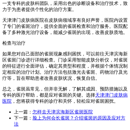
一支专科的皮肤科团队，采用出色的诊断设备和治疗技术，致
力于为患者提供个性化的治疗方案。
天津津门皮肤病医院在皮肤病领域享有良好声誉，医院内设置
了专门的雀斑治疗，提供全面的雀斑检查和治疗服务。医院配
备了多种激光治疗设备，能减少雀斑的出现，改善皮肤质地。
检查与治疗
如果您对自己面部的雀斑现象感到困扰，可以前往天津滨海新
区雀斑门诊进行详细检查。门诊采用智能皮肤分析仪，对雀斑
的特征进行全面评估，确定其类型和程度，并根据个体情况制
定相应的治疗计划。治疗方法包括激光去雀斑、药物治疗及光
疗等，旨在帮助患者改善皮肤状况，恢复自信。
总之，雀斑虽常见，但并非无解，了解其成因、预防措施以及
专科的医疗帮助，都是应对雀斑的关键。选择
天津津门皮肤病
医院
，您将获得专科的诊疗和关怀，轻松应对雀斑困扰。
上一篇：
怎样去天津滨海新区雀斑医院
下一篇：
脸上为何会长雀斑？介绍雀斑的原因及应对方
法