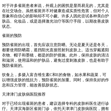
对于许多雀斑患者来说，外观上的困扰是显而易见的，尤其是
在社交场合。虽然雀斑并不对健康造成实质性危害，但对个人
形象和自信心的影响却不可小觑。许多人因此尝试各种美白护
肤品、化妆品，或是选择激光治疗等医疗手段，以期改善皮肤
状态。
雀斑的预防
预防雀斑的出现，首先应该注意防晒。无论是夏天还是冬天，
都要使用防晒霜，遮挡阳光直接照射到皮肤上。适当穿戴遮阳
衣物、帽子和墨镜，都是的防护措施。此外，保持皮肤的清洁
和滋润，使用温和的护肤品，避免过度刺激皮肤，也是有助于
预防雀斑的。
饮食上，多摄入富含维生素C和E的食物，如水果和蔬菜，可
以增强皮肤的抵抗力，预防雀斑的加重。同时，保持良好的作
息和压力管理，能改善肌肤状态。
天津津门皮肤病医院推荐
对于已经出现雀斑的患者，建议选择专科的皮肤科医生进行诊
疗。天津滨海新区雀斑门诊，依托天津津门皮肤病医院，拥有